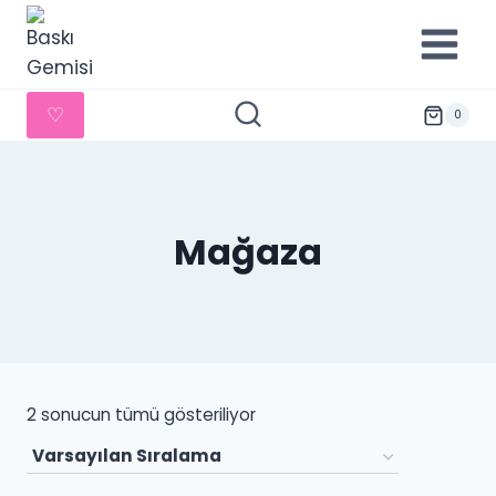
İçeriğe
geç
♡
0
Mağaza
2 sonucun tümü gösteriliyor