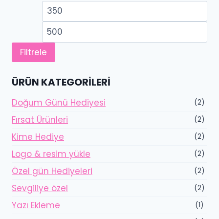
En
En
düşük
yü
fiyat
fiy
Filtrele
ÜRÜN KATEGORILERI
Doğum Günü Hediyesi
(2)
Fırsat Ürünleri
(2)
Kime Hediye
(2)
Logo & resim yükle
(2)
Özel gün Hediyeleri
(2)
Sevgiliye özel
(2)
Yazı Ekleme
(1)