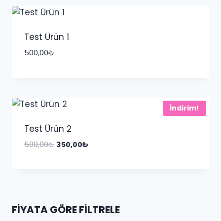
Test Ürün 1
500,00
₺
İndirim!
Test Ürün 2
Orijinal
Şu
500,00
₺
350,00
₺
fiyat:
andaki
500,00₺.
fiyat:
350,00₺.
FIYATA GÖRE FILTRELE