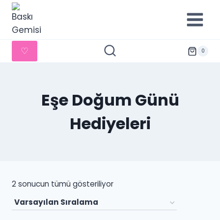
İçeriğe
geç
♡
0
Eşe Doğum Günü
Hediyeleri
2 sonucun tümü gösteriliyor