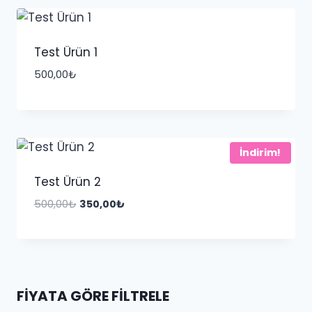
Test Ürün 1
500,00
₺
İndirim!
Test Ürün 2
Orijinal
Şu
500,00
₺
350,00
₺
fiyat:
andaki
500,00₺.
fiyat:
350,00₺.
FIYATA GÖRE FILTRELE