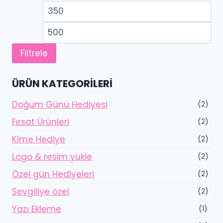
En
En
düşük
yü
fiyat
fiy
Filtrele
ÜRÜN KATEGORILERI
Doğum Günü Hediyesi
(2)
Fırsat Ürünleri
(2)
Kime Hediye
(2)
Logo & resim yükle
(2)
Özel gün Hediyeleri
(2)
Sevgiliye özel
(2)
Yazı Ekleme
(1)