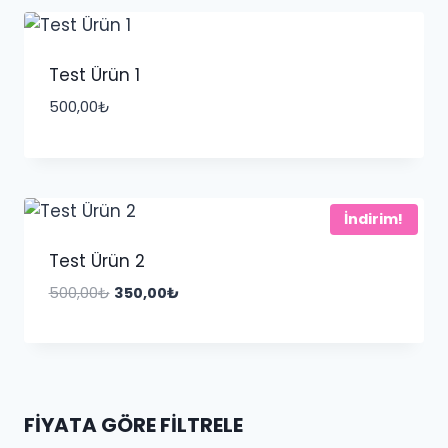
Test Ürün 1
500,00
₺
İndirim!
Test Ürün 2
Orijinal
Şu
500,00
₺
350,00
₺
fiyat:
andaki
500,00₺.
fiyat:
350,00₺.
FIYATA GÖRE FILTRELE