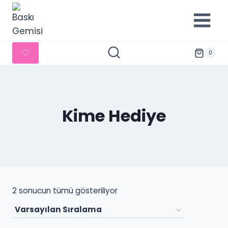
İçeriğe
geç
♡
0
Kime Hediye
2 sonucun tümü gösteriliyor