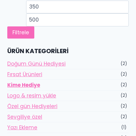
En
En
düşük
yü
fiyat
fiy
Filtrele
ÜRÜN KATEGORILERI
Doğum Günü Hediyesi
(2)
Fırsat Ürünleri
(2)
Kime Hediye
(2)
Logo & resim yükle
(2)
Özel gün Hediyeleri
(2)
Sevgiliye özel
(2)
Yazı Ekleme
(1)