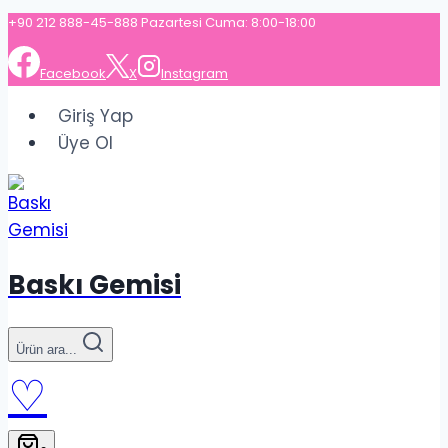
İçeriğe
+90 212 888-45-888 Pazartesi Cuma: 8:00-18:00
geç
Facebook
X
Instagram
Giriş Yap
Üye Ol
Baskı Gemisi
Ürün ara...
♡