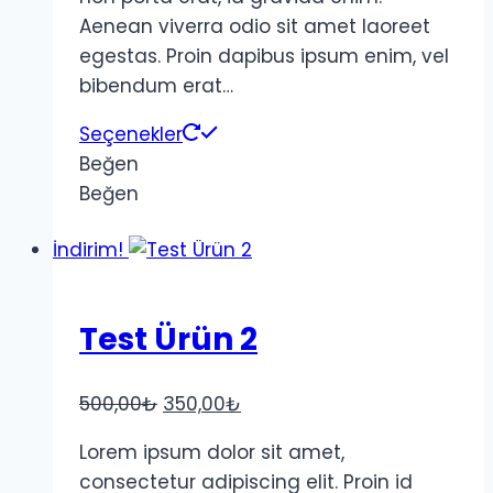
Aenean viverra odio sit amet laoreet
egestas. Proin dapibus ipsum enim, vel
bibendum erat…
Seçenekler
Beğen
Beğen
İndirim!
Test Ürün 2
Orijinal
Şu
500,00
₺
350,00
₺
fiyat:
andaki
Lorem ipsum dolor sit amet,
500,00₺.
fiyat:
consectetur adipiscing elit. Proin id
350,00₺.